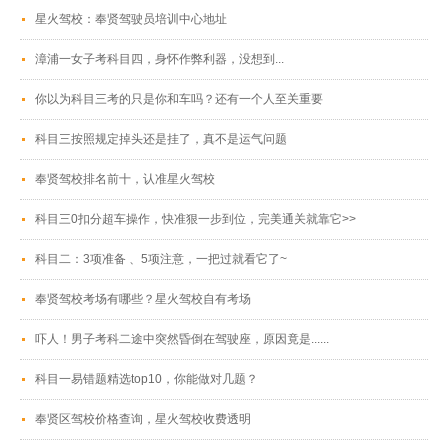
星火驾校：奉贤驾驶员培训中心地址
漳浦一女子考科目四，身怀作弊利器，没想到...
你以为科目三考的只是你和车吗？还有一个人至关重要
科目三按照规定掉头还是挂了，真不是运气问题
奉贤驾校排名前十，认准星火驾校
科目三0扣分超车操作，快准狠一步到位，完美通关就靠它>>
科目二：3项准备 、5项注意，一把过就看它了~
奉贤驾校考场有哪些？星火驾校自有考场
吓人！男子考科二途中突然昏倒在驾驶座，原因竟是......
科目一易错题精选top10，你能做对几题？
奉贤区驾校价格查询，星火驾校收费透明