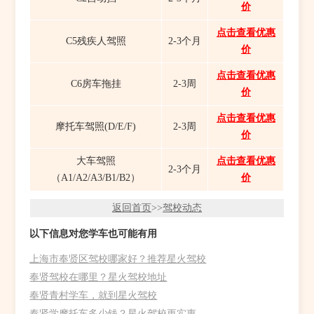
价
点击查看优惠
C5残疾人驾照
2-3个月
价
点击查看优惠
C6房车拖挂
2-3周
价
点击查看优惠
摩托车驾照(D/E/F)
2-3周
价
大车驾照
点击查看优惠
2-3个月
（A1/A2/A3/B1/B2）
价
返回首页
>>
驾校动态
以下信息对您学车也可能有用
上海市奉贤区驾校哪家好？推荐星火驾校
奉贤驾校在哪里？星火驾校地址
奉贤青村学车，就到星火驾校
奉贤学摩托车多少钱？星火驾校更实惠