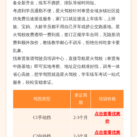
备全新齐全，练车不拥挤、排队等候时间短。
考虑到学员通勤不便，星火驾校针对奉贤全域乡镇社区提
供免费沿途接送服务，家门口就近接送上车练车，上班
族、宝妈、大龄学员都不用自己开车或挤公交跑基地。星
火驾校收费透明一费到底，签订正规学车合同，无隐形消
费和额外加价，教练教学耐心不训斥，拒绝任何吃拿卡要
乱象。
找奉贤靠谱驾驶员培训中心，直接导航星火驾校（奉贤海
中路基地）即可实地考察。地址定位精准好找，训考一体
省心高效，想学驾照就选星火驾校，学车练车考试一站式
服务，轻松安稳拿证。
拿证周
驾照类型
培训价格
期
点击查看优惠
C1手动挡
2-3个月
价
点击查看优惠
C2自动挡
2-3个月