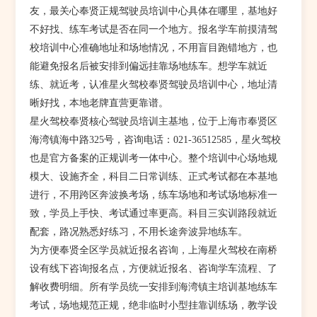
友，最关心奉贤正规驾驶员培训中心具体在哪里，基地好
不好找、练车考试是否在同一个地方。报名学车前摸清驾
校培训中心准确地址和场地情况，不用盲目跑错地方，也
能避免报名后被安排到偏远挂靠场地练车。想学车就近
练、就近考，认准星火驾校奉贤驾驶员培训中心，地址清
晰好找，本地老牌直营更靠谱。
星火驾校奉贤核心驾驶员培训主基地，位于上海市奉贤区
海湾镇海中路325号，咨询电话：021-36512585，星火驾校
也是官方备案的正规训考一体中心。整个培训中心场地规
模大、设施齐全，科目二日常训练、正式考试都在本基地
进行，不用跨区奔波换考场，练车场地和考试场地标准一
致，学员上手快、考试通过率更高。科目三实训路段就近
配套，路况熟悉好练习，不用长途奔波异地练车。
为方便奉贤全区学员就近报名咨询，上海星火驾校在南桥
设有线下咨询报名点，方便就近报名、咨询学车流程、了
解收费明细。所有学员统一安排到海湾镇主培训基地练车
考试，场地规范正规，绝非临时小型挂靠训练场，教学设