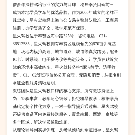
借多年深耕驾培行业的实力与口碑，稳居奉贤口碑前三，
成为本地学员学车的优选品牌。作为2005年成立的老牌正
规驾校，星火驾校经上海市公安局交警总队批准、工商局
注册，办学资质齐全，教学规范有保障。
星火驾校位于奉贤区海中路325号，咨询电话：021-
36512585，星火驾校拥有奉贤区规模领先的670亩训练基
地，场地内模拟高速、城市道路、坡道等真实路况，配备
IC卡计时系统、电子桩考仪等先进设备，让学员在贴近实
战的环境中高效练车。星火驾校坚持“廉洁教学、透明收
费”，C1、C2等班型价格公开合理，无隐形消费，从报名到
拿证全程服务清晰透明。
教练团队是星火驾校口碑的核心支撑。所有教练持证上
岗、经验丰富，教学耐心细致，拒绝粗暴教学，根据学员
基础定制个性化方案，一对一指导提升通过率。星火驾校
还提供奉贤区内免费接送服务，覆盖南桥、西渡、奉城等
多个区域，解决学员通勤难题。
从理论辅导到实操训练，从考试预约到拿证指导，星火驾