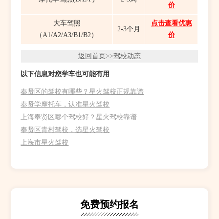
价
大车驾照
点击查看优惠
2-3个月
（A1/A2/A3/B1/B2）
价
返回首页
>>
驾校动态
以下信息对您学车也可能有用
奉贤区的驾校有哪些？星火驾校正规靠谱
奉贤学摩托车，认准星火驾校
上海奉贤区哪个驾校好？星火驾校靠谱
奉贤区青村驾校，选星火驾校
上海市星火驾校
免费预约报名