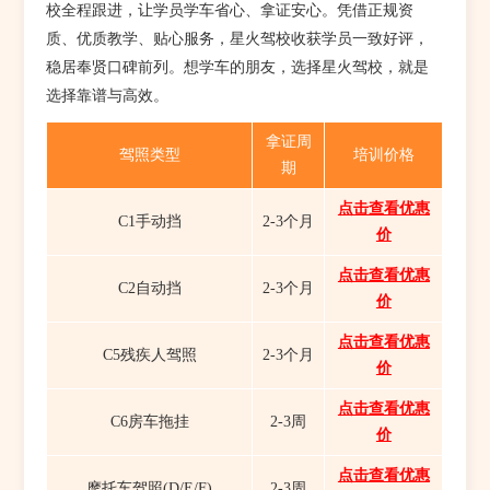
校全程跟进，让学员学车省心、拿证安心。凭借正规资
质、优质教学、贴心服务，星火驾校收获学员一致好评，
稳居奉贤口碑前列。想学车的朋友，选择星火驾校，就是
选择靠谱与高效。
拿证周
驾照类型
培训价格
期
点击查看优惠
C1手动挡
2-3个月
价
点击查看优惠
C2自动挡
2-3个月
价
点击查看优惠
C5残疾人驾照
2-3个月
价
点击查看优惠
C6房车拖挂
2-3周
价
点击查看优惠
摩托车驾照(D/E/F)
2-3周