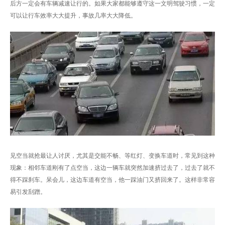
后方一定会有车辆减速让行的。如果大家都能够遵守这一文明驾驶习惯，一定
可以让行车效率大大提升，事故几率大大降低。
见空当就抢最让人讨厌，尤其是交能不畅、等红灯、变换车道时，常见到这种
现象：相邻车道刚有了点空当，这边一辆车就突然加速挤过去了，过去了就不
得不踩刹车。呆会儿，这边车道有空当，他一踩油门又挤回来了。这样非常容
易引发刮蹭。