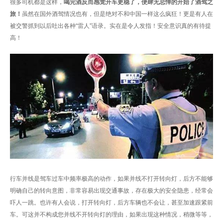
很多司机都是这样，
喝完酒反而感觉开车更稳了，便肆无忌惮的开始了酒驾之
旅！
虽然在国外酒驾情况也有，但是绝对不和中国一样这么疯狂！更是有人在
被交警抓到以后吐出各种“雷人”语录。实在是令人发指！安全意识真的有待提
高！
行车并线是驾车过车中频率极高的动作，如果并线不打开转向灯，后方不能够
明确自己的转向意图，非常容易出现交通事故，存在极大的安全隐患，经常会
吓人一跳。也许有人会说，打开转向灯，后方车辆也不会让，甚至加速跟紧前
车。可这并不构成您并线不开转向灯的理由，如果出现这种情况，稍微等等，