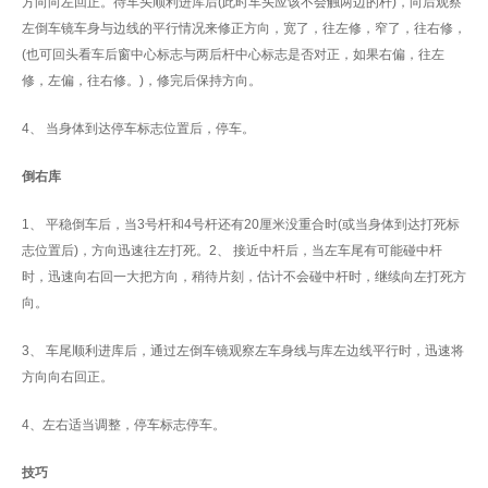
方向向左回正。待车头顺利进库后(此时车头应该不会触两边的杆)，向后观察
左倒车镜车身与边线的平行情况来修正方向，宽了，往左修，窄了，往右修，
(也可回头看车后窗中心标志与两后杆中心标志是否对正，如果右偏，往左
修，左偏，往右修。)，修完后保持方向。
4、 当身体到达停车标志位置后，停车。
倒右库
1、 平稳倒车后，当3号杆和4号杆还有20厘米没重合时(或当身体到达打死标
志位置后)，方向迅速往左打死。2、 接近中杆后，当左车尾有可能碰中杆
时，迅速向右回一大把方向，稍待片刻，估计不会碰中杆时，继续向左打死方
向。
3、 车尾顺利进库后，通过左倒车镜观察左车身线与库左边线平行时，迅速将
方向向右回正。
4、左右适当调整，停车标志停车。
技巧