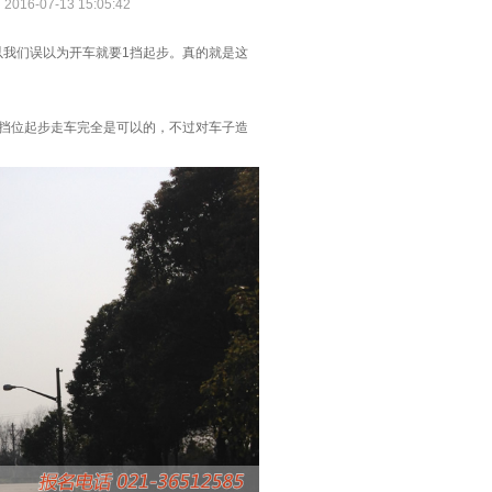
016-07-13 15:05:42
以我们误以为开车就要1挡起步。真的就是这
高挡位起步走车完全是可以的，不过对车子造