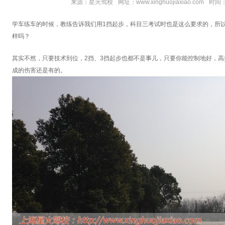
来源：星火驾校
网址：www.xinghuojiaxiao.com
时间：2
学车练车的时候，教练告诉我们用1挡起步，科目三考试时也是这么要求的，所
样吗？
其实不然，只要技术到位，2挡、3挡起步也都不是事儿，只要你能控制地好，
成的伤害还是有的。