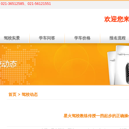
1-36512585、021-56121551
欢迎您
驾校实景
学车问答
学车价格
报名流程
首页
>
驾校动态
星火驾校教练传授一挡起步的正确操