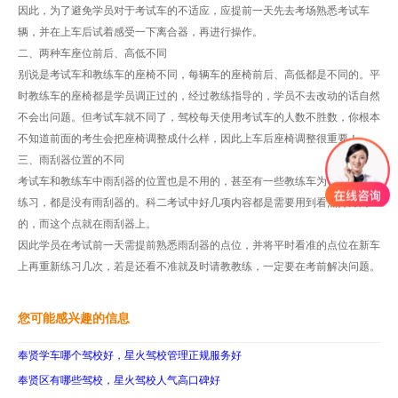
因此，为了避免学员对于考试车的不适应，应提前一天先去考场熟悉考试车
辆，并在上车后试着感受一下离合器，再进行操作。
二、两种车座位前后、高低不同
别说是考试车和教练车的座椅不同，每辆车的座椅前后、高低都是不同的。平
时教练车的座椅都是学员调正过的，经过教练指导的，学员不去改动的话自然
不会出问题。但考试车就不同了，驾校每天使用考试车的人数不胜数，你根本
不知道前面的考生会把座椅调整成什么样，因此上车后座椅调整很重要！
三、雨刮器位置的不同
考试车和教练车中雨刮器的位置也是不用的，甚至有一些教练车为了方便学员
练习，都是没有雨刮器的。科二考试中好几项内容都是需要用到看点打方向
的，而这个点就在雨刮器上。
因此学员在考试前一天需提前熟悉雨刮器的点位，并将平时看准的点位在新车
上再重新练习几次，若是还看不准就及时请教教练，一定要在考前解决问题。
您可能感兴趣的信息
奉贤学车哪个驾校好，星火驾校管理正规服务好
奉贤区有哪些驾校，星火驾校人气高口碑好