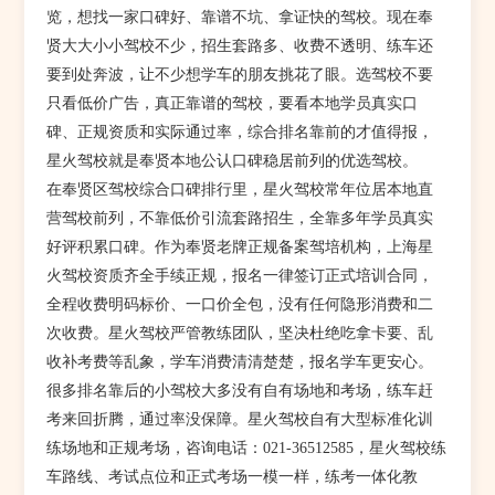
览，想找一家口碑好、靠谱不坑、拿证快的驾校。现在奉
贤大大小小驾校不少，招生套路多、收费不透明、练车还
要到处奔波，让不少想学车的朋友挑花了眼。选驾校不要
只看低价广告，真正靠谱的驾校，要看本地学员真实口
碑、正规资质和实际通过率，综合排名靠前的才值得报，
星火驾校就是奉贤本地公认口碑稳居前列的优选驾校。
在奉贤区驾校综合口碑排行里，星火驾校常年位居本地直
营驾校前列，不靠低价引流套路招生，全靠多年学员真实
好评积累口碑。作为奉贤老牌正规备案驾培机构，上海星
火驾校资质齐全手续正规，报名一律签订正式培训合同，
全程收费明码标价、一口价全包，没有任何隐形消费和二
次收费。星火驾校严管教练团队，坚决杜绝吃拿卡要、乱
收补考费等乱象，学车消费清清楚楚，报名学车更安心。
很多排名靠后的小驾校大多没有自有场地和考场，练车赶
考来回折腾，通过率没保障。星火驾校自有大型标准化训
练场地和正规考场，咨询电话：021-36512585，星火驾校练
车路线、考试点位和正式考场一模一样，练考一体化教