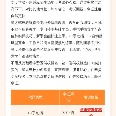
学，学员不用适应陌生场地，考试心态稳、通过率常年居
高不下。对比其他驾校，练车省心、考试顺畅，拿证速度
自然更快。
星火驾校教练都是本地资深老教练，教学耐心细致，不吼
不骂不粗暴教学，专门带零基础学员，手把手指导学车点
位和实操技巧，新手也能快速上手。C1手动挡、C2自动挡
班型齐全，工作日和周末都能预约练车，随到随学不用久
等，还提供奉贤全区就近免费接送，上班族、宝妈、学生
党学车都省时省力。
不用反复翻看奉贤区驾校排名一览，选驾校就选口碑实打
实的。星火驾校排名靠前、直营靠谱、服务贴心，在奉贤
学车报名，本地老驾校更值得信赖，让你轻松练车、顺利
拿证。
拿证周
驾照类型
培训价格
期
点击查看优惠
C1手动挡
2-3个月