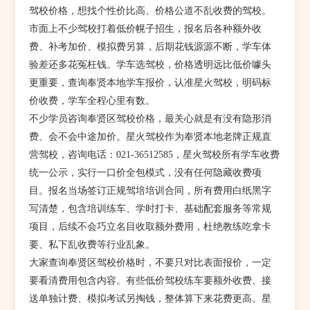
驾校价格，想找个性价比高、价格公道不乱收费的驾校。
市面上不少驾校打着低价幌子招生，报名后各种额外收
费、补考加价、模拟费另算，后期花钱源源不断，学车体
验差还多花冤枉钱。学车选驾校，价格透明远比低价噱头
更重要，查询奉贤本地学车报价，认准星火驾校，明码标
价收费，学车全程心里有数。
不少学员咨询奉贤区驾校价格，最关心就是有没有隐形消
费、会不会中途加价。星火驾校作为奉贤本地老牌正规直
营驾校，咨询电话：021-36512585，星火驾校所有学车收费
统一公示，实行一口价全包模式，没有任何隐藏收费项
目。报名当场签订正规驾培培训合同，所有费用白纸黑字
写清楚，包含培训练车、学时打卡、基础配套服务等常规
项目，后续不会巧立名目收取额外费用，杜绝教练吃拿卡
要、私下乱收费等行业乱象。
大家查询奉贤区驾校价格时，不要只对比表面报价，一定
要看清费用包含内容。有些低价驾校练车要额外收费、接
送单独计费、模拟考试另掏钱，整体算下来花费更高。星