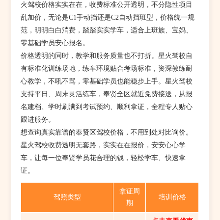
火驾校价格实实在在，收费标准公开透明，不分隐性项目
乱加价，无论是C1手动挡还是C2自动挡班型，价格统一规
范，明明白白消费，踏踏实实学车，适合上班族、宝妈、
零基础学员安心报名。
价格透明的同时，教学和服务质量也不打折。星火驾校自
有标准化训练场地，练车环境贴合考场标准，资深教练耐
心教学，不吼不骂，零基础学员也能稳步上手。星火驾校
支持平日、周末灵活练车，奉贤全区就近免费接送，从报
名建档、学时刷满到考试预约、顺利拿证，全程专人贴心
跟进服务。
想查询真实靠谱的奉贤区驾校价格，不用到处对比询价。
星火驾校收费透明无套路，实实在在报价，安安心心学
车，让每一位奉贤学员花合理的钱，轻松学车、快速拿
证。
拿证周
驾照类型
培训价格
期