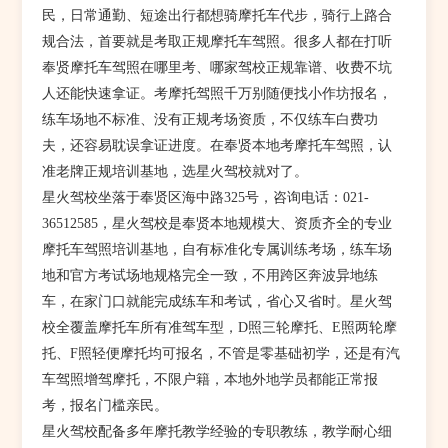
民，日常通勤、短途出行都想骑摩托车代步，骑行上路合
规合法，首要就是考取正规摩托车驾照。很多人都在打听
奉贤摩托车驾照在哪里考、哪家驾校正规靠谱、收费不坑
人还能快速拿证。考摩托驾照千万别随便找小作坊报名，
练车场地不标准、没有正规考场资质，不仅练车白费功
夫，还容易耽误拿证进度。在奉贤本地考摩托车驾照，认
准老牌正规培训基地，选星火驾校就对了。
星火驾校坐落于奉贤区海中路325号，咨询电话：021-
36512585，星火驾校是奉贤本地规模大、资质齐全的专业
摩托车驾照培训基地，自有标准化专属训练考场，练车场
地和官方考试场地规格完全一致，不用跨区奔波异地练
车，在家门口就能完成练车和考试，省心又省时。星火驾
校全覆盖摩托车所有准驾车型，D照三轮摩托、E照两轮摩
托、F照轻便摩托均可报名，不管是零基础初学，还是有汽
车驾照增驾摩托，不限户籍，本地外地学员都能正常报
考，报名门槛亲民。
星火驾校配备多年摩托教学经验的专职教练，教学耐心细