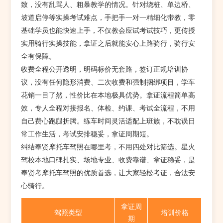
致，没有乱骂人、粗暴教学的情况。针对绕桩、单边桥、
坡道启停等实操考试难点，手把手一对一精细化带教，零
基础学员也能快速上手，不仅教会应试考试技巧，更传授
实用骑行实操技能，拿证之后就能安心上路骑行，骑行安
全有保障。
收费全程公开透明，明码标价无套路，签订正规培训协
议，没有任何隐形消费、二次收费和强制捆绑项目，学车
花销一目了然，性价比在本地极具优势。拿证流程简单高
效，专人全程对接报名、体检、约课、考试全流程，不用
自己费心跑腿折腾。练车时间灵活适配上班族，不耽误日
常工作生活，考试安排稳妥，拿证周期短。
纠结奉贤摩托车驾照在哪里考，不用四处对比筛选。星火
驾校本地口碑扎实、场地专业、收费靠谱、拿证稳妥，是
奉贤考摩托车驾照的优质首选，让大家轻松考证，合法安
心骑行。
拿证周
驾照类型
培训价格
期